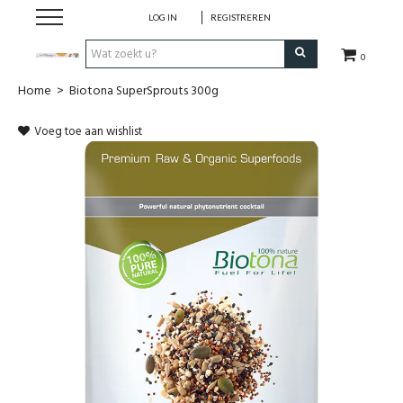
LOG IN
REGISTREREN
0
Home
>
Biotona SuperSprouts 300g
Hulp bij
Voeg toe aan wishlist
Natuurlijke remedies
Thee & Kruiden
Verzorging
Voeding
Huis & Gezelligheid
Kledij