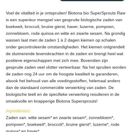
Voel de vitaliteit in je ontspruiten! Biotona bio SuperSprouts Raw
is een superieur mengsel van gespruite biologische zaden van
boekweit, broccoli, bruine gierst, haver, luzerne, pompoen,
zonnebloem, rode quinoa en witte en zwarte sesam. Na grondig
wassen laat men de zaden 1 à 2 dagen kiemen op schalen
onder gecontroleerde omstandigheden. Het kiemen ontgrendelt
de sluimerende levenskrachten in de zaden en brengt heel wat
positieve eigenschappen met zich mee. Bovendien zijn
gespruite zaden veel vlotter verteerbaar. Na het spruiten worden
de zaden nog 24 uur om de hoogste kwaliteit te garanderen,
alsook het behoud van alle voedingsstoffen, helemaal anders
dan de standaard commerciële verwerking van zaden. De
biologische teelt en de specifieke verwerking resulteren in de
smaakvolle en knapperige Biotona Supersprouts!
Ingrediënten:
Zaden van: witte sesam* en zwarte sesam*, zonnebloem*,
pompoen*, boekweit*, broccoli*, bruine gierst*, luzerne*, rode
quinoa* en haver*.