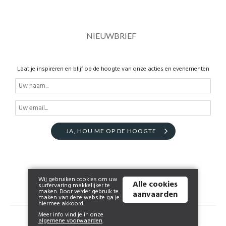
NIEUWBRIEF
Laat je inspireren en blijf op de hoogte van onze acties en evenementen
JA, HOU ME OP DE HOOGTE
Wij gebruiken cookies om uw
Alle cookies
surfervaring makkelijker te
maken. Door verder gebruik te
aanvaarden
maken van deze website ga je
hiermee akkoord.
Meer info vind je in onze
© 2026 www.clockempoortje.be | Powered by
Tilroy
.
algemene voorwaarden
.