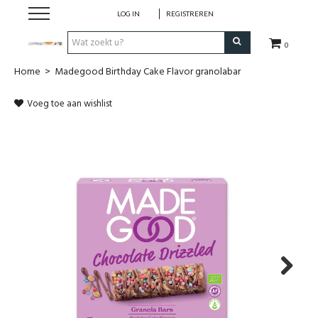
LOG IN
REGISTREREN
0
Home
>
Madegood Birthday Cake Flavor granolabar
Hulp bij
Voeg toe aan wishlist
Natuurlijke remedies
Thee & Kruiden
Verzorging
Voeding
Huis & Gezelligheid
Next
Kledij