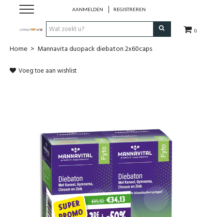
AANMELDEN
REGISTREREN
0
Home
>
Mannavita duopack diebaton 2x60caps
Hulp bij
Voeg toe aan wishlist
Natuurlijke remedies
Thee & Kruiden
Verzorging
Voeding
Huis & Gezelligheid
Kledij