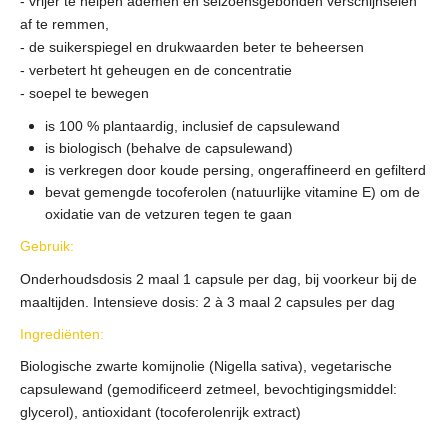
- vrijer te helpen ademen en seizoensgebonden verschijnselen
af te remmen,
- de suikerspiegel en drukwaarden beter te beheersen
- verbetert ht geheugen en de concentratie
- soepel te bewegen
is 100 % plantaardig, inclusief de capsulewand
is biologisch (behalve de capsulewand)
is verkregen door koude persing, ongeraffineerd en gefilterd
bevat gemengde tocoferolen (natuurlijke vitamine E) om de
oxidatie van de vetzuren tegen te gaan
Gebruik:
Onderhoudsdosis 2 maal 1 capsule per dag, bij voorkeur bij de
maaltijden. Intensieve dosis: 2 à 3 maal 2 capsules per dag
Ingrediënten:
Biologische zwarte komijnolie (Nigella sativa), vegetarische
capsulewand (gemodificeerd zetmeel, bevochtigingsmiddel:
glycerol), antioxidant (tocoferolenrijk extract)