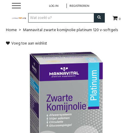
LOG IN
REGISTREREN
0
Home
>
Mannavital zwarte komijnolie platinum 120 v-softgels
Hulp bij
Voeg toe aan wishlist
Natuurlijke remedies
Thee & Kruiden
Verzorging
Voeding
Huis & Gezelligheid
Kledij