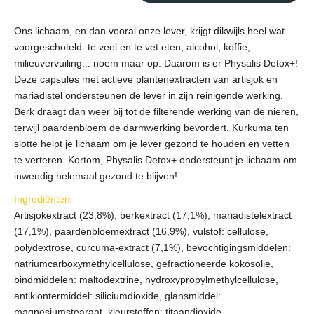
Ons lichaam, en dan vooral onze lever, krijgt dikwijls heel wat
voorgeschoteld: te veel en te vet eten, alcohol, koffie,
milieuvervuiling... noem maar op. Daarom is er Physalis Detox+!
Deze capsules met actieve plantenextracten van artisjok en
mariadistel ondersteunen de lever in zijn reinigende werking.
Berk draagt dan weer bij tot de filterende werking van de nieren,
terwijl paardenbloem de darmwerking bevordert. Kurkuma ten
slotte helpt je lichaam om je lever gezond te houden en vetten
te verteren. Kortom, Physalis Detox+ ondersteunt je lichaam om
inwendig helemaal gezond te blijven!
Ingrediënten:
Artisjokextract (23,8%), berkextract (17,1%), mariadistelextract
(17,1%), paardenbloemextract (16,9%), vulstof: cellulose,
polydextrose, curcuma-extract (7,1%), bevochtigingsmiddelen:
natriumcarboxymethylcellulose, gefractioneerde kokosolie,
bindmiddelen: maltodextrine, hydroxypropylmethylcellulose,
antiklontermiddel: siliciumdioxide, glansmiddel:
magnesiumstearaat, kleurstoffen: titaandioxide,