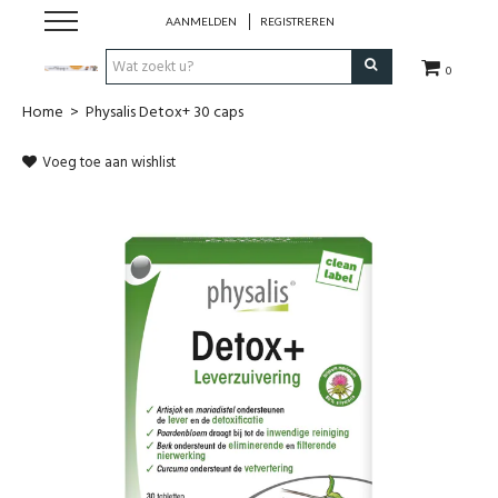
AANMELDEN
REGISTREREN
0
Home
>
Physalis Detox+ 30 caps
Hulp bij
Voeg toe aan wishlist
Natuurlijke remedies
Thee & Kruiden
Verzorging
Voeding
Huis & Gezelligheid
Kledij