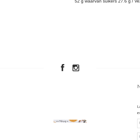
52 g waarvan suikers 27.6 g / Vez
L
e