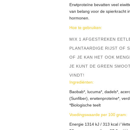
Erwtproteïne bevatten veel eiwitte
van belang voor de spierkracht i
hormonen.
Hoe te gebruiken:
MIX 1 AFGESTREKEN EETL
PLANTAARDIGE RIJST OF 
OF JE KAN HET OOK MEN
JE KUNT DE GREEN SMOOT
VINDT!
Ingrediënten:
Baobab*, lucuma*, dadels*, acero
(Sunfiber), erwtenproteïne*, ver
*Biologische teelt
Voedingswaarde per 100 gram:
Energie 1314 kJ / 313 kcal / Vet