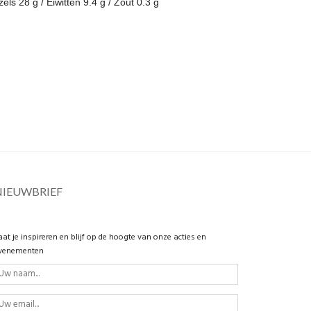
els 28 g / Eiwitten 9.4 g / Zout 0.3 g
NIEUWBRIEF
aat je inspireren en blijf op de hoogte van onze acties en
venementen