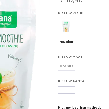
€ 10,40
KIES UW KLEUR
NoColour
KIES UW MAAT
One size
KIES UW AANTAL
Kies uw leveringsmethode