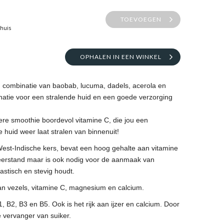
TOEVOEGEN
thuis
OPHALEN IN EEN WINKEL
 combinatie van baobab, lucuma, dadels, acerola en
natie voor een stralende huid en een goede verzorging
ere smoothie boordevol vitamine C, die jou een
e huid weer laat stralen van binnenuit!
West-Indische kers, bevat een hoog gehalte aan vitamine
eerstand maar is ook nodig voor de aanmaak van
lastisch en stevig houdt.
van vezels, vitamine C, magnesium en calcium.
 B2, B3 en B5. Ook is het rijk aan ijzer en calcium. Door
 vervanger van suiker.