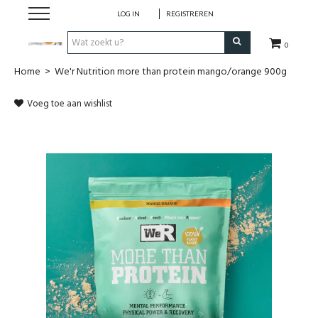
LOG IN
REGISTREREN
0
Home
>
We'r Nutrition more than protein mango/orange 900g
Hulp bij
Voeg toe aan wishlist
Natuurlijke remedies
Thee & Kruiden
Verzorging
Voeding
Huis & Gezelligheid
Kledij