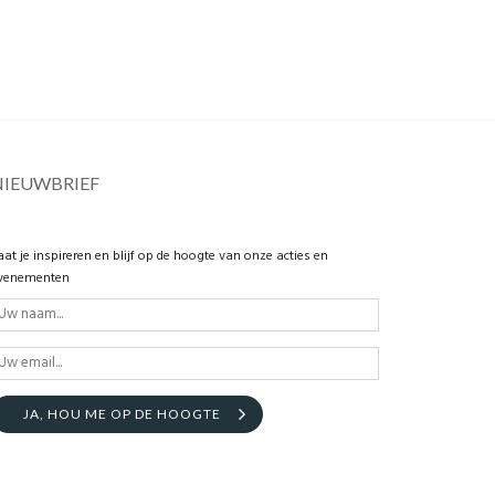
NIEUWBRIEF
aat je inspireren en blijf op de hoogte van onze acties en
venementen
JA, HOU ME OP DE HOOGTE