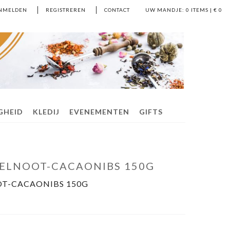
NMELDEN
REGISTREREN
CONTACT
UW MANDJE:
0
ITEMS | €
0
IGHEID
KLEDIJ
EVENEMENTEN
GIFTS
ZELNOOT-CACAONIBS 150G
OT-CACAONIBS 150G