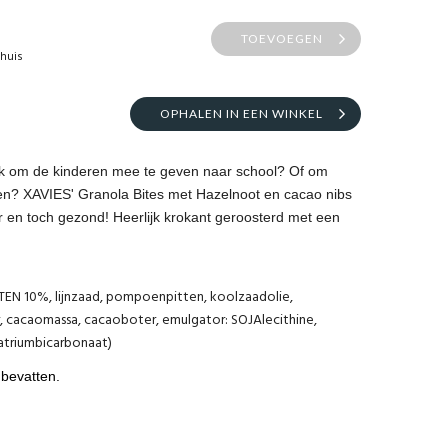
TOEVOEGEN
thuis
OPHALEN IN EEN WINKEL
k om de kinderen mee te geven naar school? Of om
en? XAVIES' Granola Bites met Hazelnoot en cacao nibs
er en toch gezond! Heerlijk krokant geroosterd met een
N 10%, lijnzaad, pompoenpitten, koolzaadolie,
, cacaomassa, cacaoboter, emulgator: SOJAlecithine,
natriumbicarbonaat)
bevatten.