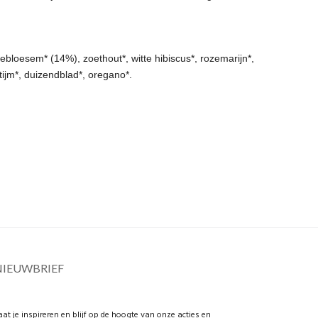
ebloesem* (14%), zoethout*, witte hibiscus*, rozemarijn*,
tijm*, duizendblad*, oregano*.
NIEUWBRIEF
aat je inspireren en blijf op de hoogte van onze acties en