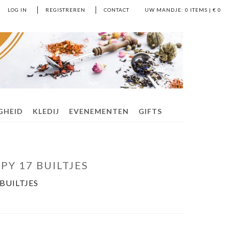
LOG IN
REGISTREREN
CONTACT
UW MANDJE:
0
ITEMS | €
0
IGHEID
KLEDIJ
EVENEMENTEN
GIFTS
PY 17 BUILTJES
BUILTJES