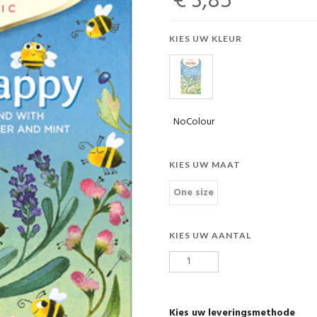
€ 3,85
KIES UW KLEUR
NoColour
KIES UW MAAT
One size
KIES UW AANTAL
Kies uw leveringsmethode