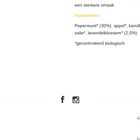
een sterkere smaak.
Ingrediënten:
Pepermunt* (30%), appel*, kamill
salie*, lavendelbloesem* (2,5%), 
*gecontroleerd biologisch
L