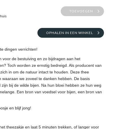
TOEVOEGEN
thuis
OPHALEN IN EEN WINKEL
te dingen verrichten!
ijn voor de bestuiving en zo bijdragen aan het
ten? Toch worden ze ernstig bedreigd. Als producent van
zich in om de natuur intact te houden. Deze thee
jen waaraan we zoveel te danken hebben. De basis
fd zijn bij de wilde bijen. Na hun bloei hebben ze hun weg
elange. Een bron van voedsel voor bijen, een bron van
sje en blijf jong!
t theezakje en laat 5 minuten trekken, of langer voor