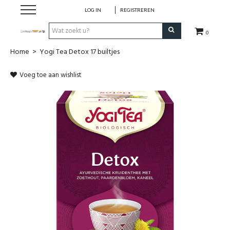
LOG IN
REGISTREREN
0
Home
>
Yogi Tea Detox 17 builtjes
Hulp bij
Voeg toe aan wishlist
Natuurlijke remedies
Thee & Kruiden
Verzorging
Voeding
Huis & Gezelligheid
Kledij