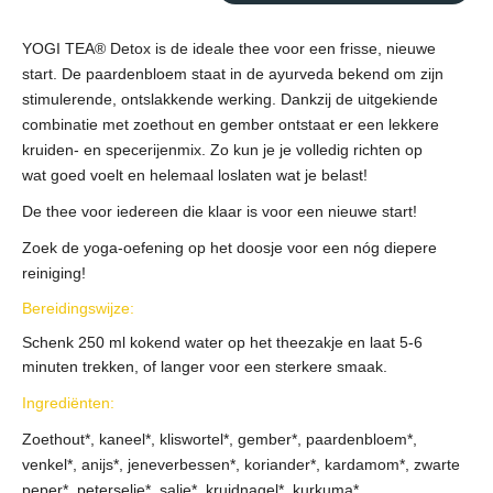
YOGI TEA® Detox is de ideale thee voor een frisse, nieuwe
start. De paardenbloem staat in de ayurveda bekend om zijn
stimulerende, ontslakkende werking. Dankzij de uitgekiende
combinatie met zoethout en gember ontstaat er een lekkere
kruiden- en specerijenmix. Zo kun je je volledig richten op
wat goed voelt en helemaal loslaten wat je belast!
De thee voor iedereen die klaar is voor een nieuwe start!
Zoek de yoga-oefening op het doosje voor een nóg diepere
reiniging!
Bereidingswijze:
Schenk 250 ml kokend water op het theezakje en laat 5-6
minuten trekken, of langer voor een sterkere smaak.
Ingrediënten:
Zoethout*, kaneel*, kliswortel*, gember*, paardenbloem*,
venkel*, anijs*, jeneverbessen*, koriander*, kardamom*, zwarte
peper*, peterselie*, salie*, kruidnagel*, kurkuma*