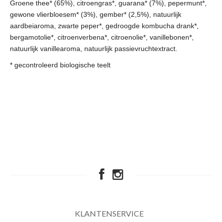
Groene thee* (65%), citroengras*, guarana* (7%), pepermunt*,
gewone vlierbloesem* (3%), gember* (2,5%), natuurlijk
aardbeiaroma, zwarte peper*, gedroogde kombucha drank*,
bergamotolie*, citroenverbena*, citroenolie*, vanillebonen*,
natuurlijk vanillearoma, natuurlijk passievruchtextract.
* gecontroleerd biologische teelt
KLANTENSERVICE