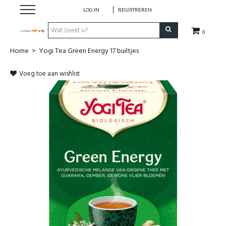
LOG IN
REGISTREREN
0
Home
>
Yogi Tea Green Energy 17 builtjes
Hulp bij
Voeg toe aan wishlist
Natuurlijke remedies
Thee & Kruiden
Verzorging
Voeding
Huis & Gezelligheid
Kledij