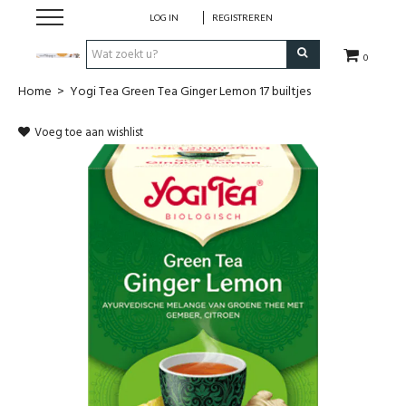
LOG IN
REGISTREREN
0
Home
>
Yogi Tea Green Tea Ginger Lemon 17 builtjes
Hulp bij
Voeg toe aan wishlist
Natuurlijke remedies
Thee & Kruiden
Verzorging
Voeding
Huis & Gezelligheid
Kledij