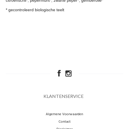
citroenschil*, pepermunt*, zwarte peper*, gemberolie*
* gecontroleerd biologische teelt
KLANTENSERVICE
Algemene Voorwaarden
Contact