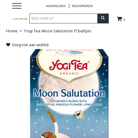
AANMELDEN
REGISTREREN
0
Home
>
Yogi Tea Moon Salutation 17 builtjes
Hulp bij
Voeg toe aan wishlist
Natuurlijke remedies
Thee & Kruiden
Verzorging
Voeding
Huis & Gezelligheid
Kledij