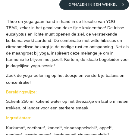
OPHALEN IN EEN WINKEL
Thee en yoga gaan hand in hand in de filosofie van YOGI
TEA®, zeker in het geval van deze fijne kruidenthee! De frisse
eucalyptus en lichte munt openen de ziel, de versterkende
kurkuma werkt aardend. De combinatie met witte hibiscus en
citroenmelisse bezorgt je de nodige rust en ontspanning. Net als
de maangroet bij yoga, inspireert deze melange je om in
harmonie te blijven met jezelf. Kortom, de ideale begeleider voor
je dagelijkse yoga-sessie!
Zoek de yoga-oefening op het doosje en versterk je balans en
concentratie!
Bereidingswijze:
Schenk 250 ml kokend water op het theezakje en laat 5 minuten
trekken, of langer voor een sterkere smaak.
Ingrediënten:
Kurkuma*, zoethout*, kaneel*, sinaasappelschil*, appel*,
gember*, zwarte peper*, kardemom*, sinaasappelolie*,