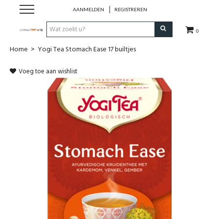
AANMELDEN
REGISTREREN
0
Home
>
Yogi Tea Stomach Ease 17 builtjes
Hulp bij
Voeg toe aan wishlist
Natuurlijke remedies
Thee & Kruiden
Verzorging
Voeding
Huis & Gezelligheid
Kledij