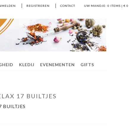
NMELDEN
REGISTREREN
CONTACT
UW MANDJE:
0
ITEMS | €
0
IGHEID
KLEDIJ
EVENEMENTEN
GIFTS
ELAX 17 BUILTJES
7 BUILTJES