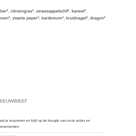
ber*, citroengras*, sinaasappelschil*, kaneel*,
limoen*, zwarte peper*, kardemom*, kruidnagel*, dragon*
NIEUWBRIEF
aat je inspireren en blijf op de hoogte van onze acties en
venementen