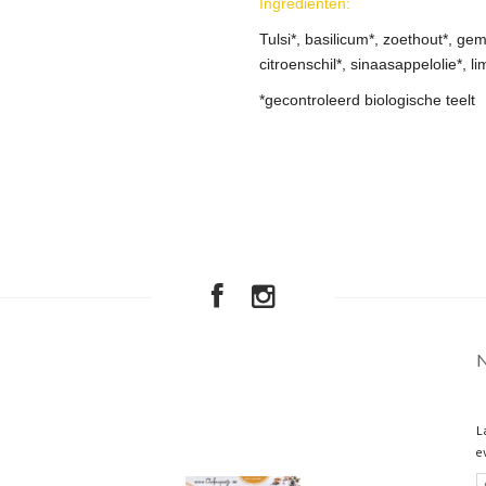
Ingrediënten:
Tulsi*, basilicum*, zoethout*, gem
citroenschil*, sinaasappelolie*, 
*gecontroleerd biologische teelt
L
e