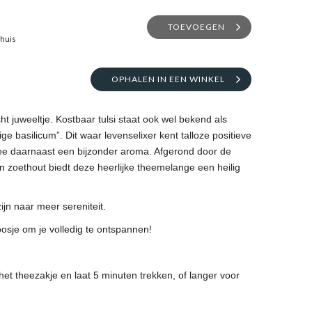
TOEVOEGEN
thuis
OPHALEN IN EEN WINKEL
t juweeltje. Kostbaar tulsi staat ook wel bekend als
ige basilicum”. Dit waar levenselixer kent talloze positieve
ee daarnaast een bijzonder aroma. Afgerond door de
n zoethout biedt deze heerlijke theemelange een heilig
ijn naar meer sereniteit.
osje om je volledig te ontspannen!
t theezakje en laat 5 minuten trekken, of langer voor