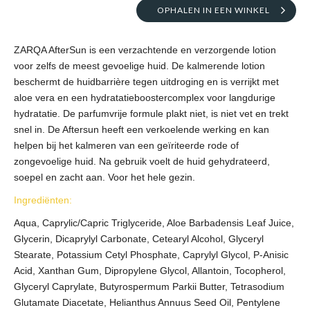
OPHALEN IN EEN WINKEL
ZARQA AfterSun is een verzachtende en verzorgende lotion
voor zelfs de meest gevoelige huid. De kalmerende lotion
beschermt de huidbarrière tegen uitdroging en is verrijkt met
aloe vera en een hydratatieboostercomplex voor langdurige
hydratatie. De parfumvrije formule plakt niet, is niet vet en trekt
snel in. De Aftersun heeft een verkoelende werking en kan
helpen bij het kalmeren van een geïriteerde rode of
zongevoelige huid. Na gebruik voelt de huid gehydrateerd,
soepel en zacht aan. Voor het hele gezin.
Ingrediënten:
Aqua, Caprylic/Capric Triglyceride, Aloe Barbadensis Leaf Juice,
Glycerin, Dicaprylyl Carbonate, Cetearyl Alcohol, Glyceryl
Stearate, Potassium Cetyl Phosphate, Caprylyl Glycol, P-Anisic
Acid, Xanthan Gum, Dipropylene Glycol, Allantoin, Tocopherol,
Glyceryl Caprylate, Butyrospermum Parkii Butter, Tetrasodium
Glutamate Diacetate, Helianthus Annuus Seed Oil, Pentylene