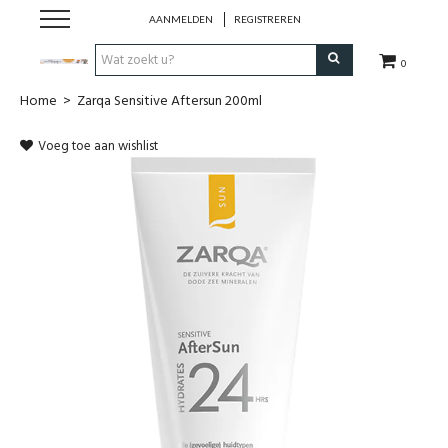
AANMELDEN
REGISTREREN
0
Home
>
Zarqa Sensitive Aftersun 200ml
Hulp bij
Voeg toe aan wishlist
Natuurlijke remedies
Thee & Kruiden
Verzorging
Voeding
Huis & Gezelligheid
Kledij