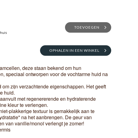
TOEVOEGEN
thuis
OPHALEN IN EEN WINKEL
tamcellen, deze staan ​​bekend om hun
, speciaal ontworpen voor de vochtarme huid na
nd om zijn verzachtende eigenschappen. Het geeft
e huid.
e aanvult met regenererende en hydraterende
ine kleur te verlengen.
niet-plakkerige textuur is gemakkelijk aan te
hydratatie* na het aanbrengen. De geur van
en van vanille/monoï verlengt je zomer!
ermis