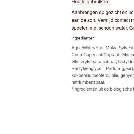
Hoe te gebruiken:
Aanbrengen op gezicht en li
aan de zon. Vermijd contact m
spoelen met schoon water. G
Ingrediënten:
Aqua/Water/Eau, Malva Sylvestri
Coco-Caprylaat/Capraat, Glycer
Glycerylstearaatcitraat, Octyld
Pentyleenglycol , Parfum (geur)
kokosolie, tocoferol, olie, gehy
natriumbenzoaat.
*Ingrediënten uit de biologische