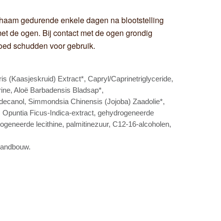
chaam gedurende enkele dagen na blootstelling
et de ogen. Bij contact met de ogen grondig
oed schudden voor gebruik.
s (Kaasjeskruid) Extract*, Capryl/Caprinetriglyceride,
ine, Aloë Barbadensis Bladsap*,
odecanol, Simmondsia Chinensis (Jojoba) Zaadolie*,
, Opuntia Ficus-Indica-extract, gehydrogeneerde
drogeneerde lecithine, palmitinezuur, C12-16-alcoholen,
 landbouw.