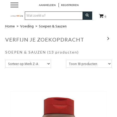
AANMELDEN
REGISTREREN
0
Home
>
Voeding
>
Soepen & Sauzen
Hulp bij
VERFIJN JE ZOEKOPDRACHT
Natuurlijke remedies
SOEPEN & SAUZEN
(13 producten)
Thee & Kruiden
Verzorging
Voeding
Huis & Gezelligheid
Kledij