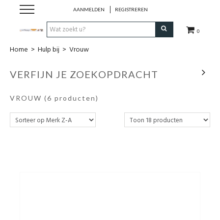
AANMELDEN
REGISTREREN
0
Home
>
Hulp bij
>
Vrouw
Hulp bij
VERFIJN JE ZOEKOPDRACHT
Natuurlijke remedies
VROUW
(6 producten)
Thee & Kruiden
Verzorging
Voeding
Huis & Gezelligheid
Kledij