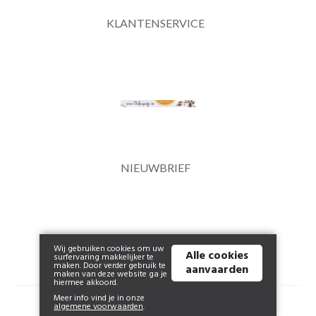
KLANTENSERVICE
NIEUWBRIEF
Wij gebruiken cookies om uw
Alle cookies
surfervaring makkelijker te
maken. Door verder gebruik te
aanvaarden
maken van deze website ga je
hiermee akkoord.
Meer info vind je in onze
© 2026 www.clockempoortje.be | Powered by
Tilroy
.
algemene voorwaarden
.