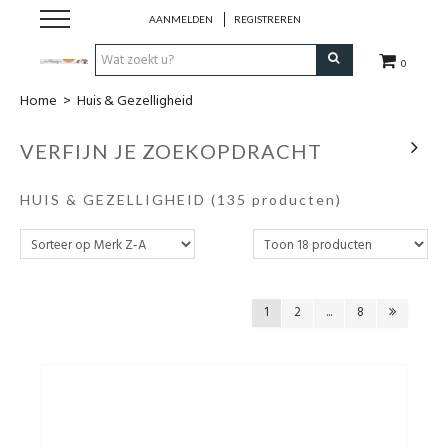
AANMELDEN
REGISTREREN
0
Home
>
Huis & Gezelligheid
Hulp bij
VERFIJN JE ZOEKOPDRACHT
Natuurlijke remedies
HUIS & GEZELLIGHEID
(135 producten)
Thee & Kruiden
Verzorging
1
2
...
8
Voeding
Huis & Gezelligheid
Kledij