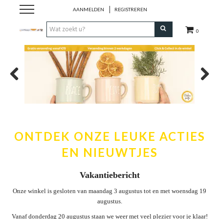
AANMELDEN
REGISTREREN
0
Hulp bij
Natuurlijke remedies
Previous
Next
Thee & Kruiden
Verzorging
ONTDEK ONZE LEUKE ACTIES
EN NIEUWTJES
Voeding
Vakantiebericht
Huis & Gezelligheid
Onze winkel is gesloten van maandag 3 augustus tot en met woensdag 19
augustus.
Kledij
Vanaf donderdag 20 augustus staan we weer met veel plezier voor je klaar!