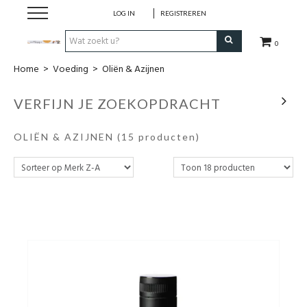
LOG IN
REGISTREREN
0
Home
>
Voeding
>
Oliën & Azijnen
Hulp bij
VERFIJN JE ZOEKOPDRACHT
Natuurlijke remedies
OLIËN & AZIJNEN
(15 producten)
Thee & Kruiden
Verzorging
Voeding
Huis & Gezelligheid
Kledij