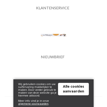
KLANTENSERVICE
NIEUWBRIEF
Wij gebruiken cookies om uw
Alle cookies
surfervaring makkelijker te
maken. Door verder gebruik te
aanvaarden
maken van deze website ga je
hiermee akkoord.
Meer info vind je in onze
© 2026 www.clockempoortje.be | Powered by
Tilroy
.
algemene voorwaarden
.