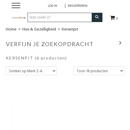
LOG IN
REGISTREREN
0
Home
>
Huis & Gezelligheid
>
Kersenpit
Hulp bij
VERFIJN JE ZOEKOPDRACHT
Natuurlijke remedies
KERSENPIT
(6 producten)
Thee & Kruiden
Verzorging
Voeding
Huis & Gezelligheid
Kledij