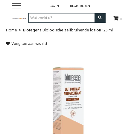
LOG IN
REGISTREREN
0
Home
>
Bioregena Biologische zelfbruinende lotion 125 ml
Hulp bij
Voeg toe aan wishlist
Natuurlijke remedies
Thee & Kruiden
Verzorging
Voeding
Huis & Gezelligheid
Kledij