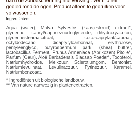
dat u de zonbescherming niet vervangt. Vermijd het
gebied rond de ogen. Product alleen te gebruiken voor
volwassenen.
Ingrediënten:
Aqua (water), Malva Sylvestris (kaasjeskruid) extract*,
glycerine, capryl/caprinezuurtriglyceride, dihydroxyaceton,
glycerinestearaatcitraat, coco-caprylaat/capraat,
octyldodecanol, dicaprylylcarbonaat, erythrulose,
pentyleenglycol, butyrospermum parkii (shea) buttrer,
lactobacillus Ferment, Prunus Armeniaca (Abrikozen) Pitolie*,
Parfum (Geur), Aloë Barbadensis Bladsap Poeder*, Tocoferol,
Natriumhydroxide, Melkzuur, Sclerotiumgom, Bentoniet,
Natriumlevulinaat, Levulinaczuur, Fytinezuur, Karamel,
Natriumbenzoaat.
* Ingrediënten uit biologische landbouw.
** Van nature aanwezig in plantenextracten.