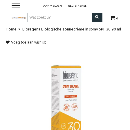
AANMELDEN
REGISTREREN
0
Home
>
Bioregena Biologische zonnecrème in spray SPF 30 90 ml
Hulp bij
Voeg toe aan wishlist
Natuurlijke remedies
Thee & Kruiden
Verzorging
Voeding
Huis & Gezelligheid
Kledij