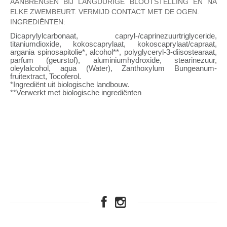
AANBRENGEN BIJ LANGDURIGE BLOOTSTELLING EN NA
ELKE ZWEMBEURT. VERMIJD CONTACT MET DE OGEN.
INGREDIËNTEN:
Dicaprylylcarbonaat, capryl-/caprinezuurtriglyceride,
titaniumdioxide, kokoscaprylaat, kokoscaprylaat/capraat,
argania spinosapitolie*, alcohol**, polyglyceryl-3-diisostearaat,
parfum (geurstof), aluminiumhydroxide, stearinezuur,
oleylalcohol, aqua (Water), Zanthoxylum Bungeanum-
fruitextract, Tocoferol.
*Ingrediënt uit biologische landbouw.
**Verwerkt met biologische ingrediënten