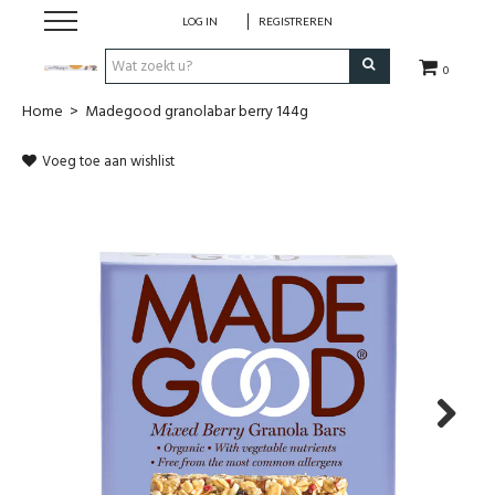
LOG IN
REGISTREREN
0
Home
>
Madegood granolabar berry 144g
Hulp bij
Voeg toe aan wishlist
Natuurlijke remedies
Thee & Kruiden
Verzorging
Voeding
Huis & Gezelligheid
Next
Kledij