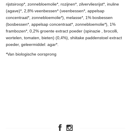
rijstsiroop*, zonnebloemolie*, rozijnen*, zilvervliesrijst*, inuline
(agave)*, 2,8% veenbessen* (veenbessen*, appelsap
concentraat*, zonnebloemolie*), melasse*, 1% bosbessen
(bosbessen*, appelsap concentraat*, zonnebloemolie*), 1%
frambozen*, 0,2% groente extract poeder (spinazie , brocolli,
wortelen, tomaten, bieten) (0,4%), shiitake paddenstoel extract
poeder, geleermiddel: agar*.
*Van biologische oorsprong