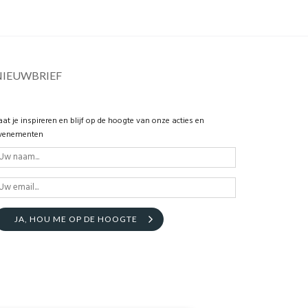
NIEUWBRIEF
aat je inspireren en blijf op de hoogte van onze acties en
venementen
JA, HOU ME OP DE HOOGTE