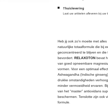
Thuislevering
Laat uw artikelen afleveren bij uw 
Heb jij ook zo'n moeite met alles
natuurlijke totaalformule die bij 
geconcentreerd te blijven en die
bevordert.
RELAXOTON
bevat h
van goed opneembare magnesium e
vormen. Voor een optimaal effec
Ashwagandha (Indische ginseng)
drukke omstandigheden verhoogt
minder vermoeidheid ervaren. B
van het “master” antioxidans su
beschermen. Tenslotte zijn ook v
formule.