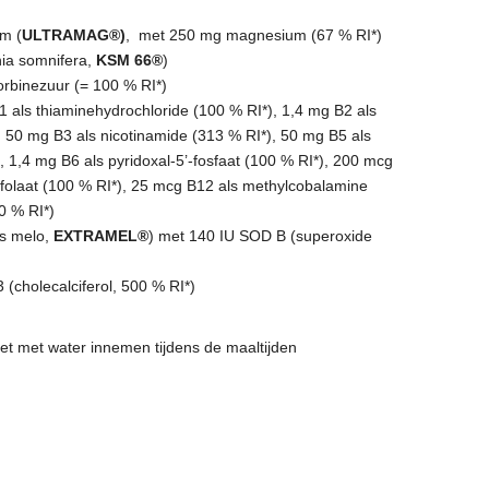
m (
ULTRAMAG®)
, met 250 mg magnesium (67 % RI*)
ia somnifera,
KSM 66®
)
orbinezuur (= 100 % RI*)
 als thiaminehydrochloride (100 % RI*), 1,4 mg B2 als
), 50 mg B3 als nicotinamide (313 % RI*), 50 mg B5 als
 1,4 mg B6 als pyridoxal-5’-fosfaat (100 % RI*), 200 mcg
ofolaat (100 % RI*), 25 mcg B12 als methylcobalamine
0 % RI*)
s melo,
EXTRAMEL®
) met 140 IU SOD B (superoxide
(cholecalciferol, 500 % RI*)
et met water innemen tijdens de maaltijden