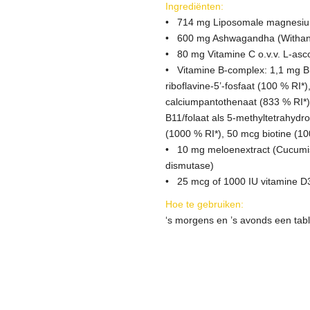
Ingrediënten:
• 714 mg Liposomale magnesiu
• 600 mg Ashwagandha (Withan
• 80 mg Vitamine C o.v.v. L-asc
• Vitamine B-complex: 1,1 mg B1
riboflavine-5’-fosfaat (100 % RI*
calciumpantothenaat (833 % RI*),
B11/folaat als 5-methyltetrahydr
(1000 % RI*), 50 mcg biotine (10
• 10 mg meloenextract (Cucumi
dismutase)
• 25 mcg of 1000 IU vitamine D3 
Hoe te gebruiken:
‘s morgens en ’s avonds een tabl