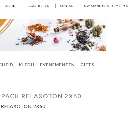
LOG IN
REGISTREREN
CONTACT
UW MANDJE:
0
ITEMS | €
0
IGHEID
KLEDIJ
EVENEMENTEN
GIFTS
PACK RELAXOTON 2X60
RELAXOTON 2X60