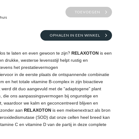
TOEVOEGEN
thuis
OPHALEN IN EEN WINKEL
 los te laten en even gewoon te zijn?
RELAXOTON
is een
een drukke, westerse levensstijl helpt rustig en
 tevens het prestatievermogen
iervoor in de eerste plaats de ontspannende combinatie
n het totale vitamine B-complex in zijn bioactieve
t werd dit duo aangevuld met de “adaptogene” plant
, die ons aanpassingsvermogen bij ongunstige en
, waardoor we kalm en geconcentreerd blijven en
ijzonder aan
RELAXOTON
is een meloenextract als bron
peroxidedismutase (SOD) dat onze cellen heel breed kan
itamine C en vitamine D van de partij in deze complete