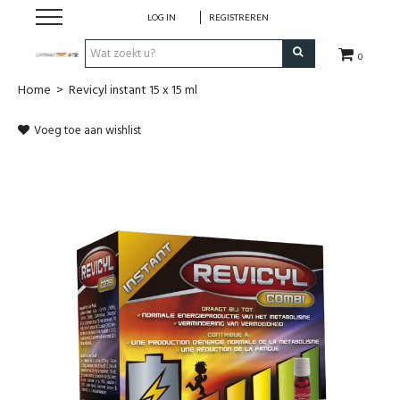
LOG IN
REGISTREREN
0
Home
>
Revicyl instant 15 x 15 ml
Hulp bij
Voeg toe aan wishlist
Natuurlijke remedies
Thee & Kruiden
Verzorging
Voeding
Huis & Gezelligheid
Kledij