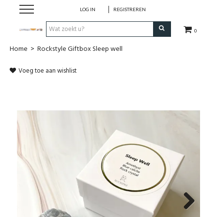
LOG IN
REGISTREREN
0
Home
>
Rockstyle Giftbox Sleep well
Hulp bij
Voeg toe aan wishlist
Natuurlijke remedies
Thee & Kruiden
Verzorging
Voeding
Huis & Gezelligheid
Kledij
Next