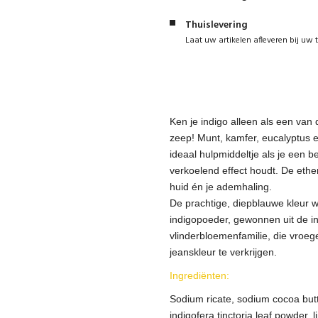
Thuislevering
Laat uw artikelen afleveren bij uw 
Ken je indigo alleen als een van
zeep! Munt, kamfer, eucalyptus 
ideaal hulpmiddeltje als je een 
verkoelend effect houdt. De ethe
huid én je ademhaling.
De prachtige, diepblauwe kleur w
indigopoeder, gewonnen uit de ind
vlinderbloemenfamilie, die vroe
jeanskleur te verkrijgen.
Ingrediënten:
Sodium ricate, sodium cocoa butt
indigofera tinctoria leaf powder, l