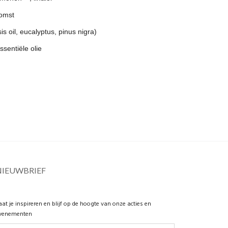
komst
s oil, eucalyptus, pinus nigra)
ssentiële olie
NIEUWBRIEF
aat je inspireren en blijf op de hoogte van onze acties en
venementen