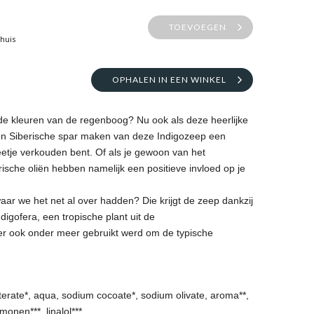
TOEVOEGEN
thuis
OPHALEN IN EEN WINKEL
 de kleuren van de regenboog? Nu ook als deze heerlijke
en Siberische spar maken van deze Indigozeep een
beetje verkouden bent. Of als je gewoon van het
rische oliën hebben namelijk een positieve invloed op je
aar we het net al over hadden? Die krijgt de zeep dankzij
igofera, een tropische plant uit de
ger ook onder meer gebruikt werd om de typische
erate*, aqua, sodium cocoate*, sodium olivate, aroma**,
imonen***, linalol***