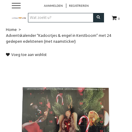
AANMELDEN
REGISTREREN
0
Home
>
Hulp bij
Adventskalender “Kadootjes & engel in Kerstboom” met 24
geslepen edelstenen (met naamsticker)
Natuurlijke remedies
Voeg toe aan wishlist
Thee & Kruiden
Verzorging
Voeding
Huis & Gezelligheid
Kledij