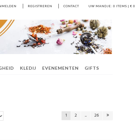
NMELDEN
REGISTREREN
CONTACT
UW MANDJE:
0
ITEMS | €
0
IGHEID
KLEDIJ
EVENEMENTEN
GIFTS
1
2
...
26