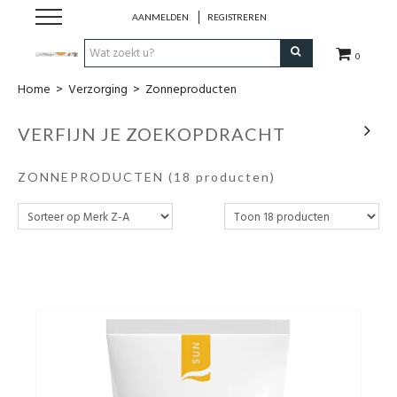
AANMELDEN
REGISTREREN
0
Home
>
Verzorging
>
Zonneproducten
Hulp bij
VERFIJN JE ZOEKOPDRACHT
Natuurlijke remedies
ZONNEPRODUCTEN
(18 producten)
Thee & Kruiden
Verzorging
Voeding
Huis & Gezelligheid
Kledij