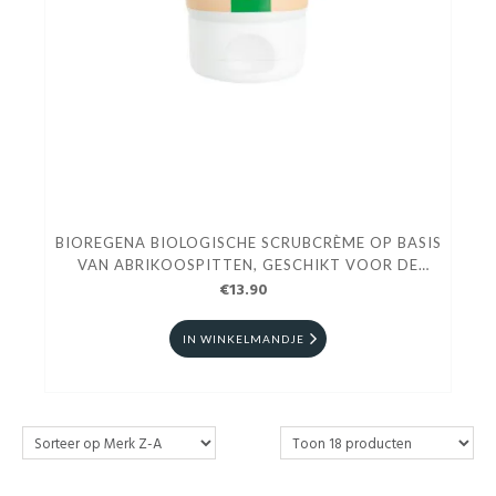
BIOREGENA BIOLOGISCHE SCRUBCRÈME OP BASIS
VAN ABRIKOOSPITTEN, GESCHIKT VOOR DE
GEVOELIGE HUID 150 ML
€13.90
IN WINKELMANDJE